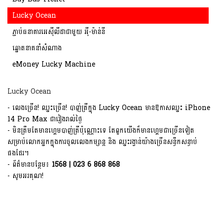
Lucky Ocean
ភ្ជាប់ធនាគារអេសុីលីដាជាមួយ អុី-ម៉ាន់នី
ឆ្នោតនាគនាំសំណាង
eMoney Lucky Machine
Lucky Ocean
- លេងច្រើន! ឈ្នះច្រើន! បាញ់ត្រីក្នុង Lucky Ocean មានឱកាសឈ្នះ iPhone
14 Pro Max ជារៀងរាល់ថ្ងៃ
- មិនត្រឹមតែមានហ្គេមបាញ់ត្រីប៉ុណ្ណោះទេ តែពួកយើងក៏មានហ្គេមជាច្រើនទៀត
សម្រាប់លោកអ្នកក្នុងការចូលលេងកម្សាន្ត និង ឈ្នះរង្វាន់យ៉ាងច្រើនសន្ធឹកសន្ធាប់
ផងដែរ។
- ព័ត៌មានបន្ថែម៖
1568 | 023 6 868 868
- សូមអរគុណ!