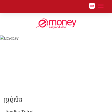
Kh
ប្រូម៉ូសិន
Lucky Ocean
ប្រូម៉ូសិន
Buy Bus Ticket