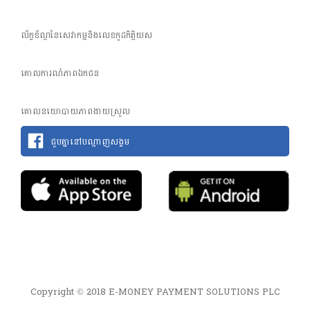
ល័ក្ខខ័ណ្ឌនៃសេវាកម្មនិងលេខកូដកិត្តិយស
គោលការណ៍​ភាព​ឯកជន
គោលនយោបាយភាពងាយស្រួល
ជួបគ្នានៅបណ្តាញសង្គម
Copyright © 2018 E-MONEY PAYMENT SOLUTIONS PLC