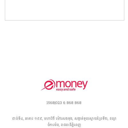
ផ្ទេរទៅ ប្រទេសវៀតណាម
1568|023 6 868 868
ជាន់ទី៤, អាគារ ១៩៩, មហាវិថី​ ម៉ៅសេងទុង, សង្កាត់ទួលស្វាយព្រៃទី២, ខណ្ឌ
ចំការម៉ន, រាជធានី​ភ្នំពេញ