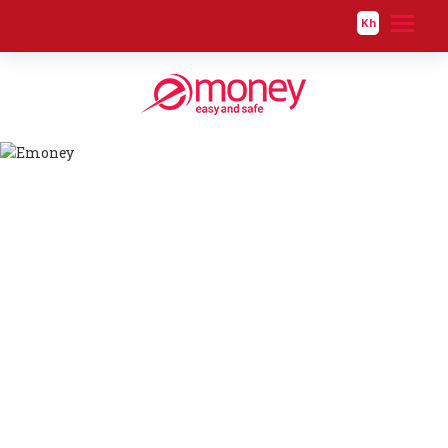
Kh
អំពីយើង
អំពីយើងខ្ញំុ